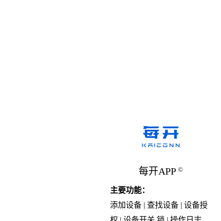
每开APP
©
主要功能：
添加设备 | 查找设备 | 设备授
权 | 设备开关 锁 | 操作日志