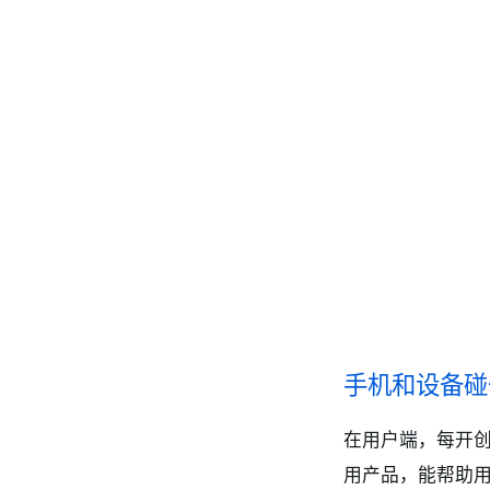
手机和设备碰
在用户端，每开创
用产品，能帮助