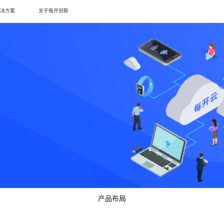
解决方案
关于每开创新
能源交通
企业介绍
数字包装
招贤纳士
智慧物流
新闻动态
企业办公
智能家居
溯源管理
部行业方案
产品布局