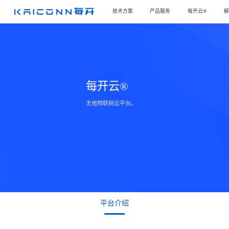
技术方案
产品服务
每开云®
关于R-nergy™
整机方案
每开云®
R-nergy™1.0
全部产品
R-nergy™2.0
产品问答
每开云®
无电物联网云平台。
全
平台介绍