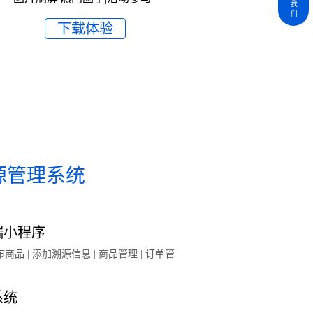
下载体验
源管理系统
端小程序
商品 | 添加溯源信息 | 商品管理 | 订单管
系统