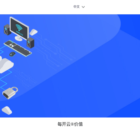
中文
中文
EN
每开云®价值