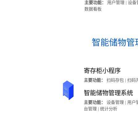
主要功能：
用户管理 | 设备管
数据看板
智能储物管
寄存柜小程序
主要功能：
扫码存包 | 扫码开
智能储物管理系统
主要功能：
设备管理 | 用户管
台管理 | 统计分析