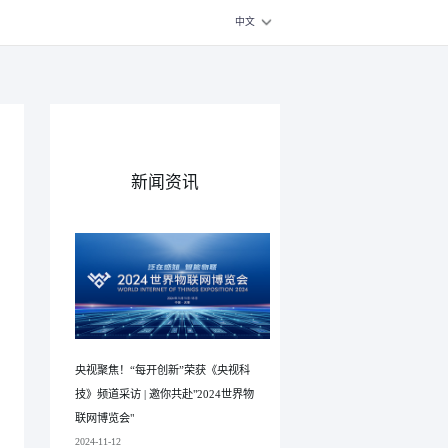
中文
中文
EN
新闻资讯
央视聚焦！“每开创新”荣获《央视科
技》频道采访 | 邀你共赴"2024世界物
联网博览会"
2024-11-12