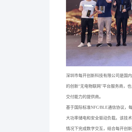
深圳市每开创新科技有限公司是国内
的创新“无电物联网”平台服务商，
交付能力的提供商。
基于国际标准NFC/BLE通信协议
大功率储电和安全驱动负载。该技术
情况下完成数字交互，结合每开创新