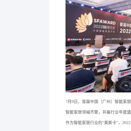
7月9日，首届中国（广州）智能家居
智能家居领袖齐聚，共襄行业年度盛
作为智能家居行业的“奥斯卡”，20