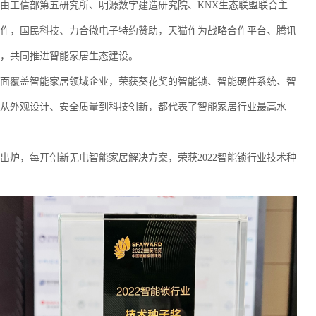
由工信部第五研究所、明源数字建造研究院、KNX生态联盟联合主
作，国民科技、力合微电子特约赞助，天猫作为战略合作平台、腾讯
，共同推进智能家居生态建设。
选全面覆盖智能家居领域企业，荣获葵花奖的智能锁、智能硬件系统、智
从外观设计、安全质量到科技创新，都代表了智能家居行业最高水
奖项出炉，每开创新无电智能家居解决方案，
荣获2022智能锁行业技术种