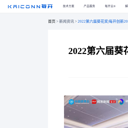
技术方案
产品服务
每开云®
关于R-nergy™
整机方案
每开云®
首页
>
新闻资讯
>
2022第六届葵花奖|每开创新2
R-nergy™1.0
全部产品
R-nergy™2.0
产品问答
2022第六届葵
全