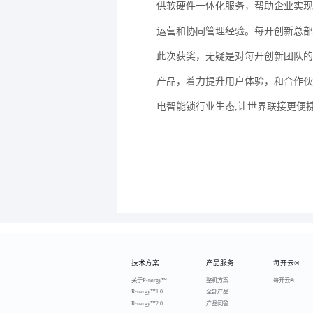
供软硬件一体化服务，帮助企业实现
运营和协同管理经验。每开创新总部
此次获奖，无疑是对每开创新团队的
产品，着力提升用户体验，和合作伙
电智能锁行业生态,让世界联接更便
技术方案
产品服务
每开云®
关于R-nergy™
整机方案
每开云®
R-nergy™1.0
全部产品
R-nergy™2.0
产品问答